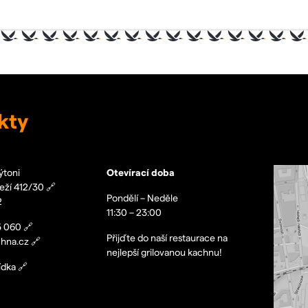
kty
ýtoni
Otevírací doba
eží 412/30
🔗
Pondělí – Neděle
2
11:30 – 23:00
5 060
🔗
Přijďte do naší restaurace na
hna.cz
🔗
nejlepší grilovanou kachnu!
ídka
🔗