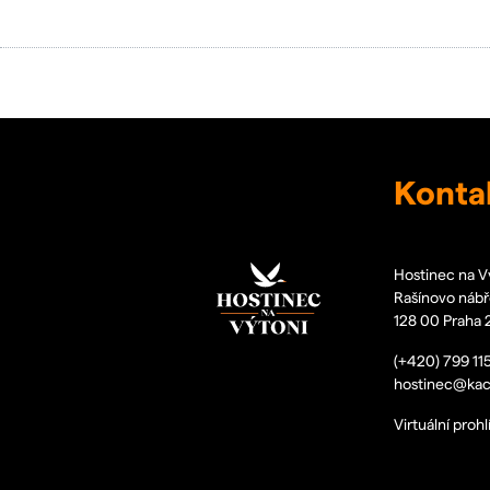
Konta
Hostinec na V
Rašínovo nábř
128 00 Praha 
(+420)
799 11
hostinec@kac
Virtuální prohl