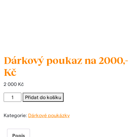
Dárkový poukaz na 2000,-
Kč
2 000
Kč
Dárkový
Přidat do košíku
poukaz
na
Kategorie:
Dárkové poukázky
2000,-
Kč
množství
Popis