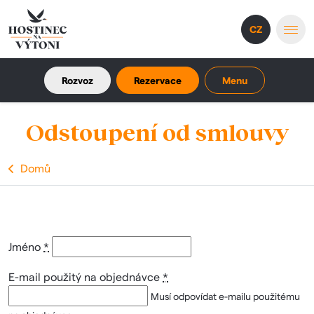
CZ
Rozvoz
Rezervace
Menu
Odstoupení od smlouvy
Domů
Jméno
*
E-mail použitý na objednávce
*
Musí odpovídat e-mailu použitému